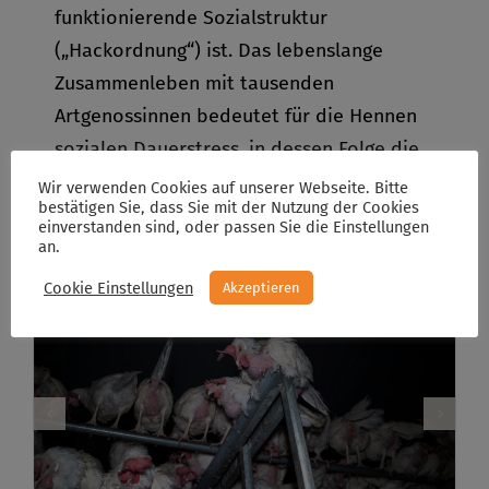
funktionierende Sozialstruktur
(„Hackordnung“) ist. Das lebenslange
Zusammenleben mit tausenden
Artgenossinnen bedeutet für die Hennen
sozialen Dauerstress, in dessen Folge die
Tiere häufig aggressiv werden und sich
Wir verwenden Cookies auf unserer Webseite. Bitte
bestätigen Sie, dass Sie mit der Nutzung der Cookies
gegenseitig kahl picken oder verletzen.
einverstanden sind, oder passen Sie die Einstellungen
an.
Cookie Einstellungen
Akzeptieren