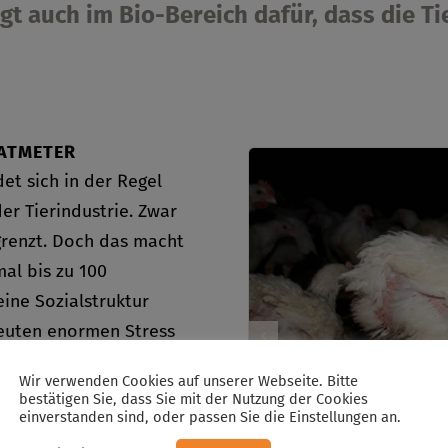
t auch im Bio-Bereich dafür, dass die T
RATMETER
t sich in der Regel
er Tierindustrie. Zwar
grenzt. Doch das macht
al bis zu 100
ine Sozialstruktur
euten enormen Stress
ge im Stall: ungefähr 10
Wir verwenden Cookies auf unserer Webseite. Bitte
dratmeter. Die Tiere
bestätigen Sie, dass Sie mit der Nutzung der Cookies
einverstanden sind, oder passen Sie die Einstellungen an.
keinen Platz für die