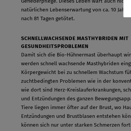
Gefiederpflege. Dieses Leben wärt auch nicht 
natürlichen Lebenserwartung von ca. 10 Jahr
nach 81 Tagen getötet.
SCHNELLWACHSENDE MASTHYBRIDEN MIT
GESUNDHEITSPROBLEMEN
Damit sich die Bio-Hühnermast überhaupt wirt
werden schnell wachsende Masthybriden einge
Körpergewicht bei zu schnellem Wachstum füh
zuchtbedingten Problemen wie in der konvent
wie dort sind Herz-Kreislauferkrankungen, s
und Entzündungen des ganzen Bewegungsappar
Tiere liegen immer öfter auf der Brust, wo Ha
Entzündungen und Brustblasen entstehen könn
können sich nur unter starken Schmerzen for