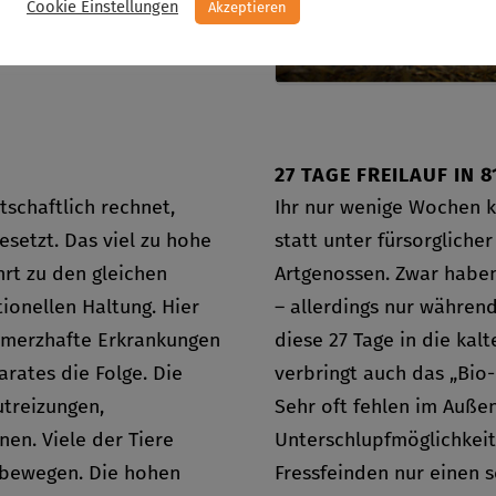
lange – bei einer
Cookie Einstellungen
Akzeptieren
en werden Bio-Hühner
27 TAGE FREILAUF IN 
schaftlich rechnet,
Ihr nur wenige Wochen k
setzt. Das viel zu hohe
statt unter fürsorglicher
rt zu den gleichen
Artgenossen. Zwar haben 
ionellen Haltung. Hier
– allerdings nur während
chmerzhafte Erkrankungen
diese 27 Tage in die kal
ates die Folge. Die
verbringt auch das „Bio
utreizungen,
Sehr oft fehlen im Auße
en. Viele der Tiere
Unterschlupfmöglichkeit
tbewegen. Die hohen
Fressfeinden nur einen